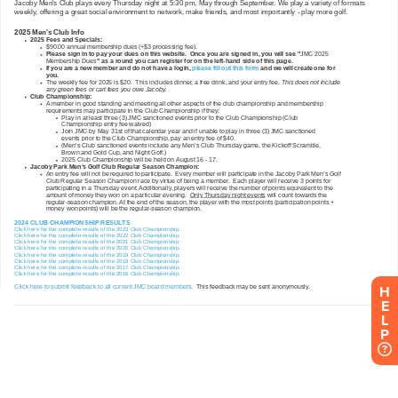
H
E
L
P